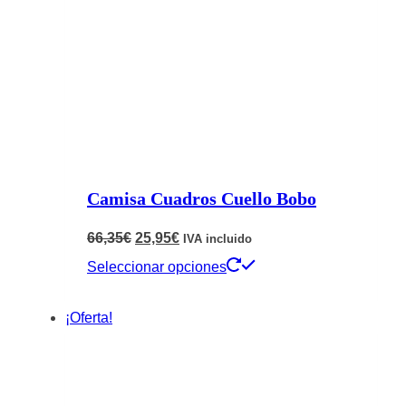
Camisa Cuadros Cuello Bobo
El
El
66,35
€
25,95
€
IVA incluido
precio
precio
Este
Seleccionar opciones
original
actual
producto
¡Oferta!
era:
es:
tiene
66,35€.
25,95€.
múltiples
variantes.