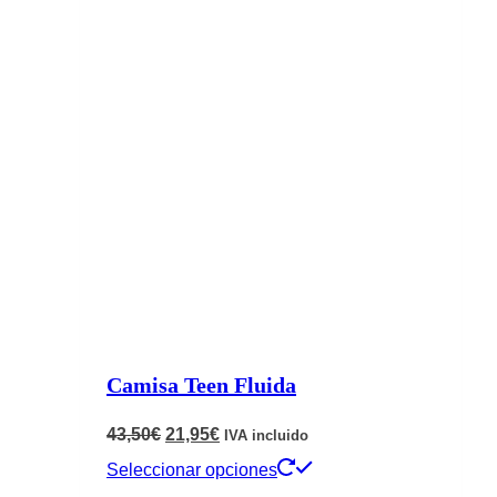
50,50€.
25,25€.
múltiples
variantes.
Las
opciones
se
pueden
elegir
en
la
página
de
Camisa Teen Fluida
producto
El
El
43,50
€
21,95
€
IVA incluido
precio
precio
Este
Seleccionar opciones