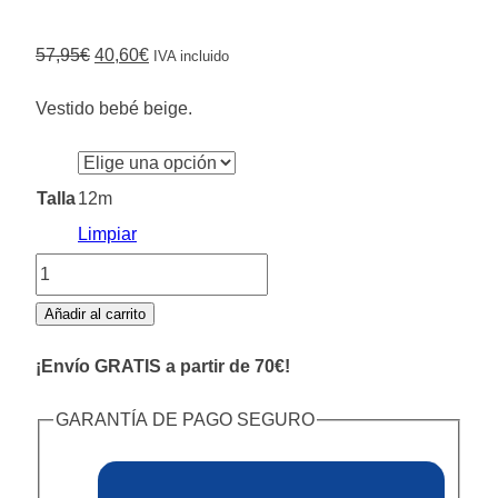
El
El
57,95
€
40,60
€
IVA incluido
precio
precio
Vestido bebé beige.
original
actual
era:
es:
57,95€.
40,60€.
Talla
12m
Limpiar
Vestido
Punto
Añadir al carrito
Crudo
¡Envío GRATIS a partir de 70€!
cantidad
GARANTÍA DE PAGO SEGURO