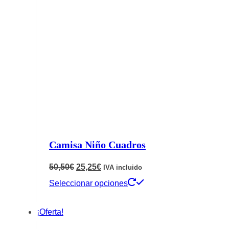
Las
opciones
se
pueden
elegir
en
la
página
de
Camisa Niño Cuadros
producto
El
El
50,50
€
25,25
€
IVA incluido
precio
precio
Este
Seleccionar opciones
original
actual
producto
¡Oferta!
era:
es:
tiene