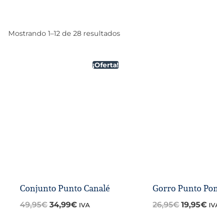
Ordenado
Mostrando 1–12 de 28 resultados
por
los
¡Oferta!
últimos
Conjunto Punto Canalé
Gorro Punto P
El
El
El
El
49,95
€
34,99
€
26,95
€
19,95
€
IVA
IV