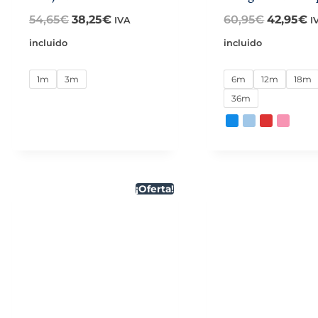
El
El
El
E
54,65
€
38,25
€
60,95
€
42,95
€
IVA
I
precio
precio
precio
p
incluido
incluido
original
actual
original
a
1m
3m
6m
12m
18m
era:
es:
era:
es
36m
54,65€.
38,25€.
60,95€.
4
¡Oferta!