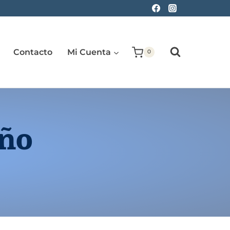
Contacto
Mi Cuenta
0
iño