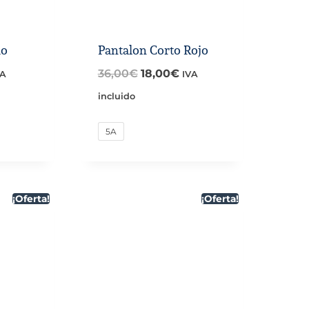
do
Pantalon Corto Rojo
El
El
36,00
€
18,00
€
VA
IVA
ecio
precio
precio
incluido
tual
original
actual
5A
:
era:
es:
,80€.
36,00€.
18,00€.
¡Oferta!
¡Oferta!