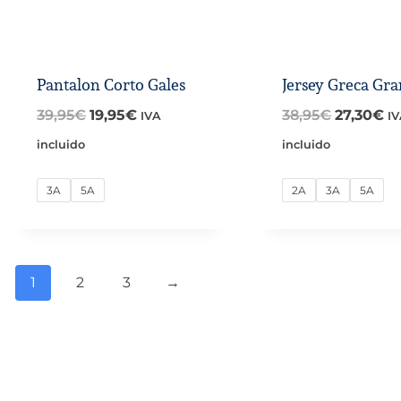
Pantalon Corto Gales
Jersey Greca Gra
El
El
El
El
39,95
€
19,95
€
38,95
€
27,30
€
IVA
I
precio
precio
precio
pr
incluido
incluido
original
actual
original
ac
3A
5A
2A
3A
5A
era:
es:
era:
es
39,95€.
19,95€.
38,95€.
27
1
2
3
→