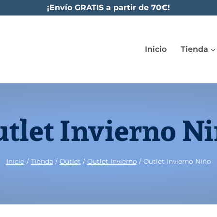
¡Envío GRATIS a partir de 70€!
Inicio
Tienda
tlet Invierno N
Inicio
/
Tienda
/
Outlet
/
Outlet Invierno
/
Outlet Invierno Niño