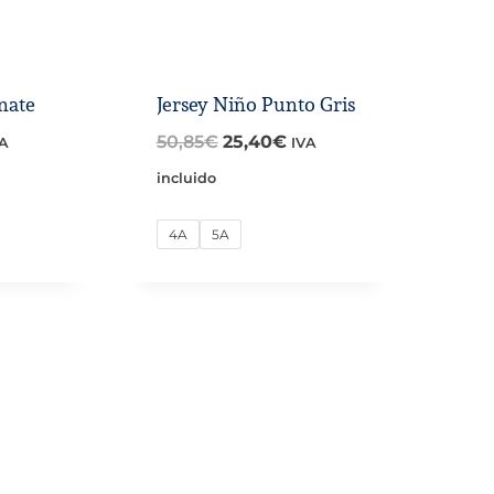
nate
Jersey Niño Punto Gris
El
El
50,85
€
25,40
€
VA
IVA
ecio
precio
precio
incluido
tual
original
actual
4A
5A
:
era:
es:
,30€.
50,85€.
25,40€.