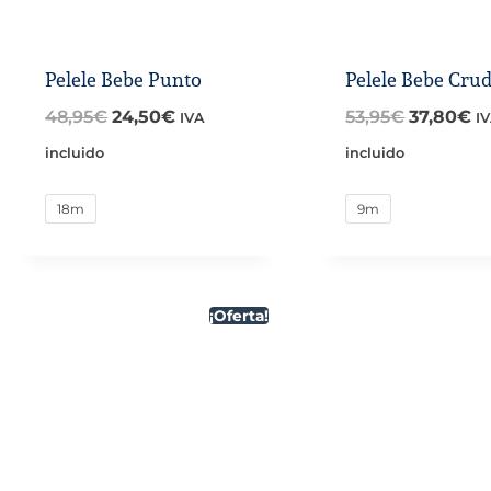
Pelele Bebe Punto
Pelele Bebe Cru
El
El
El
El
48,95
€
24,50
€
53,95
€
37,80
€
IVA
I
precio
precio
precio
pr
incluido
incluido
original
actual
original
ac
18m
9m
era:
es:
era:
es
48,95€.
24,50€.
53,95€.
37
¡Oferta!