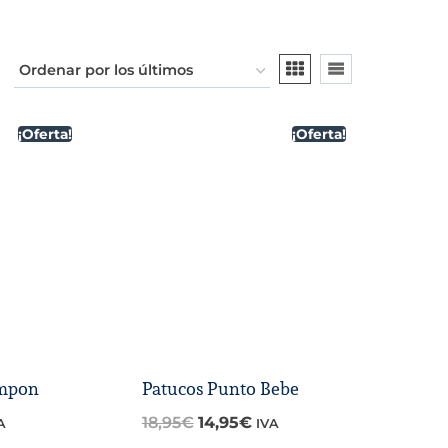
¡Oferta!
¡Oferta!
ompon
Patucos Punto Bebe
El
El
18,95
€
14,95
€
A
IVA