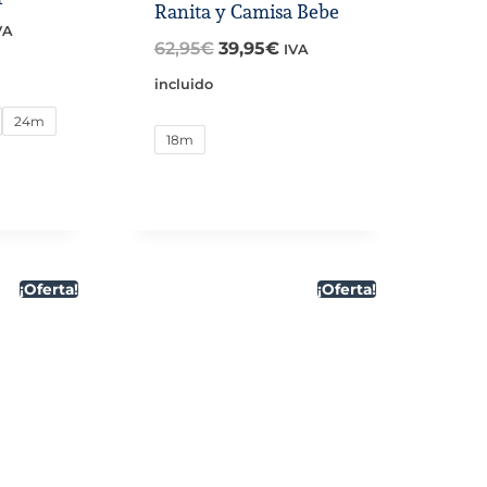
Ranita y Camisa Bebe
l
VA
El
El
62,95
€
39,95
€
IVA
recio
precio
precio
incluido
ctual
original
actual
24m
:
18m
era:
es:
2,95€.
62,95€.
39,95€.
¡Oferta!
¡Oferta!