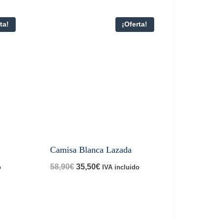
ta!
¡Oferta!
Camisa Blanca Lazada
El
El
58,90
€
35,50
€
o
IVA incluido
precio
precio
original
actual
era:
es: