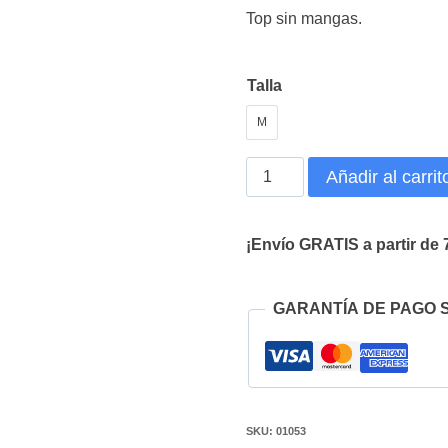
precio
precio
Top sin mangas.
original
actual
era:
es:
Talla
51,90€.
31,95€.
M
Camisa
Añadir al carrit
Cuello
Aro
¡Envío GRATIS a partir de 
cantidad
GARANTÍA DE PAGO 
SKU:
01053