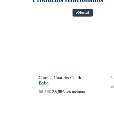
¡Oferta!
Camisa Cuadros Cuello
C
Bobo
5
El
El
66,35
€
25,95
€
IVA incluido
precio
precio
original
actual