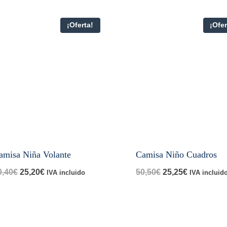
¡Oferta!
¡Ofer
amisa Niña Volante
Camisa Niño Cuadros
El
El
El
El
0,40
€
25,20
€
50,50
€
25,25
€
IVA incluido
IVA incluid
precio
precio
precio
precio
original
actual
original
actual
era:
es:
era:
es: