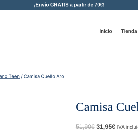
¡Envío GRATIS a partir de 70€!
Inicio
Tienda
rano Teen
/
Camisa Cuello Aro
Camisa Cuel
El
El
51,90
€
31,95
€
IVA inclu