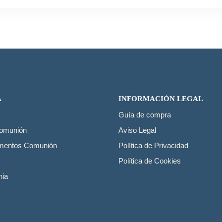
50,40€.
25,20€.
50,50€.
25,25€.
A
INFORMACIÓN LEGAL
Guía de compra
Comunión
Aviso Legal
mentos Comunión
Política de Privacidad
Política de Cookies
ia