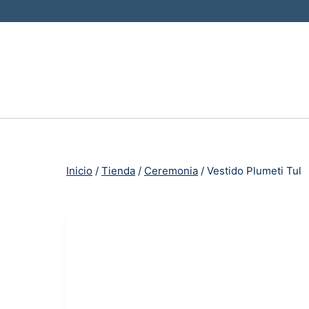
Saltar
al
contenido
Inicio
/
Tienda
/
Ceremonia
/
Vestido Plumeti Tul