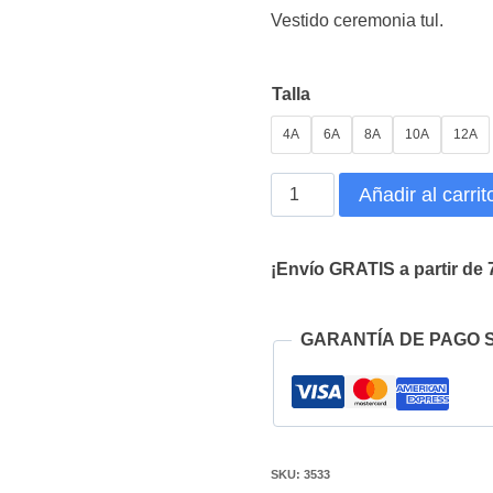
Vestido ceremonia tul.
Talla
4A
6A
8A
10A
12A
Vestido
Añadir al carrit
Plumeti
Tul
¡Envío GRATIS a partir de 
cantidad
GARANTÍA DE PAGO 
SKU:
3533