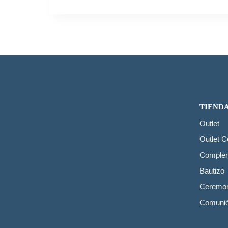
TIEND
Outlet
Outlet 
Comple
Bautizo
Ceremon
Comuni