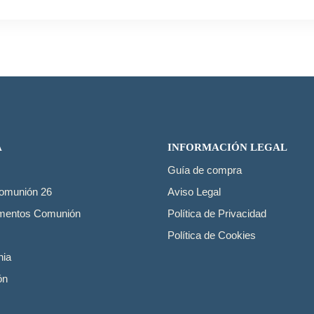
era:
es:
68,95€.
39,95€.
A
INFORMACIÓN LEGAL
Guía de compra
Comunión 26
Aviso Legal
mentos Comunión
Política de Privacidad
Política de Cookies
ia
ón