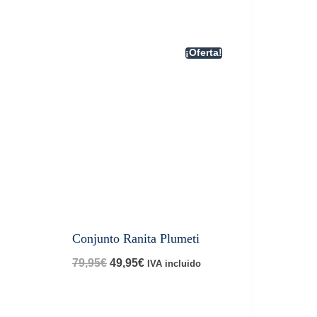
¡Oferta!
Conjunto Ranita Plumeti
El
El
79,95
€
49,95
€
IVA incluido
precio
precio
original
actual