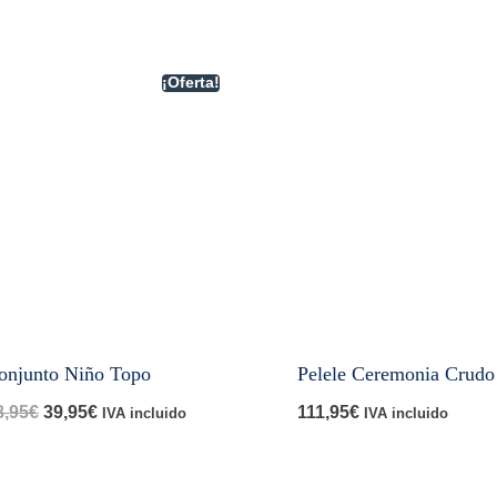
¡Oferta!
onjunto Niño Topo
Pelele Ceremonia Crudo
El
El
8,95
€
39,95
€
111,95
€
IVA incluido
IVA incluido
precio
precio
original
actual