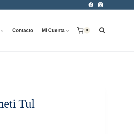
Contacto
Mi Cuenta
0
eti Tul