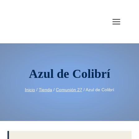
Saltar
al
contenido
Azul de Colibrí
Inicio
/
Tienda
/
Comunión 27
/
Azul de Colibrí