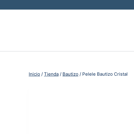
Saltar
al
contenido
Inicio
/
Tienda
/
Bautizo
/
Pelele Bautizo Cristal