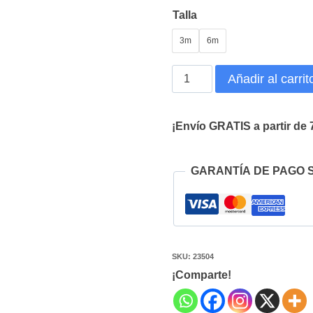
Talla
3m
6m
Pelele
Añadir al carrit
Bautizo
Cristal
¡Envío GRATIS a partir de 
cantidad
GARANTÍA DE PAGO 
SKU:
23504
¡Comparte!