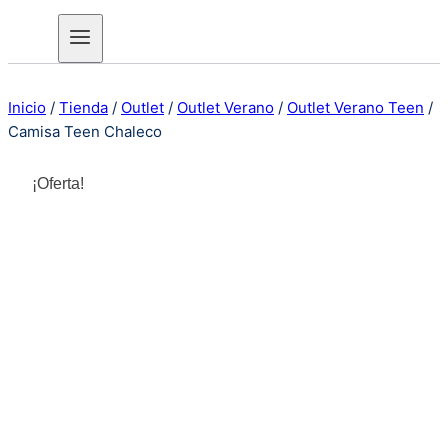
Inicio
/
Tienda
/
Outlet
/
Outlet Verano
/
Outlet Verano Teen
/
Camisa Teen Chaleco
¡Oferta!