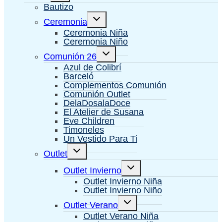
hijo
Bautizo
Alternar
Ceremonia
menú
hijo
Ceremonia Niña
Ceremonia Niño
Alternar
Comunión 26
menú
hijo
Azul de Colibrí
Barceló
Complementos Comunión
Comunión Outlet
DelaDosalaDoce
El Atelier de Susana
Eve Children
Timoneles
Un Vestido Para Ti
Alternar
Outlet
menú
hijo
Alternar
Outlet Invierno
menú
hijo
Outlet Invierno Niña
Outlet Invierno Niño
Alternar
Outlet Verano
menú
hijo
Outlet Verano Niña