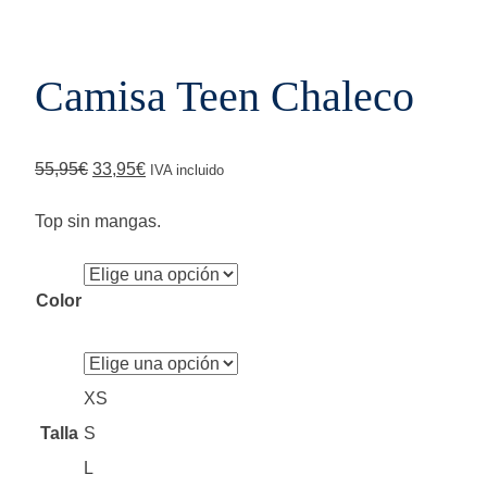
Camisa Teen Chaleco
El
El
55,95
€
33,95
€
IVA incluido
precio
precio
Top sin mangas.
original
actual
era:
es:
Color
55,95€.
33,95€.
XS
Talla
S
L