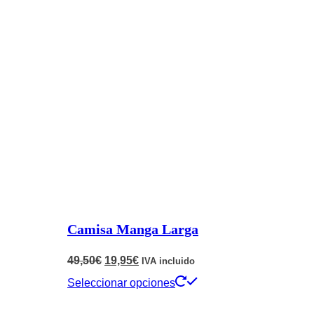
variantes.
Las
opciones
se
pueden
elegir
en
la
página
de
Camisa Manga Larga
producto
El
El
49,50
€
19,95
€
IVA incluido
precio
precio
Este
Seleccionar opciones
original
actual
producto