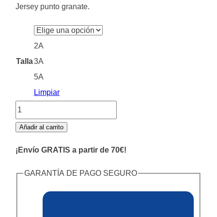
Jersey punto granate.
original
actual
era:
es:
38,95€.
27,30€.
2A
Talla
3A
5A
Limpiar
Jersey
Greca
Añadir al carrito
Granate
¡Envío GRATIS a partir de 70€!
cantidad
GARANTÍA DE PAGO SEGURO