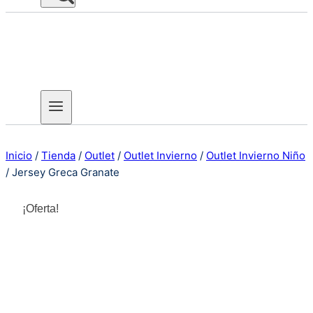
Inicio
/
Tienda
/
Outlet
/
Outlet Invierno
/
Outlet Invierno Niño
/
Jersey Greca Granate
¡Oferta!