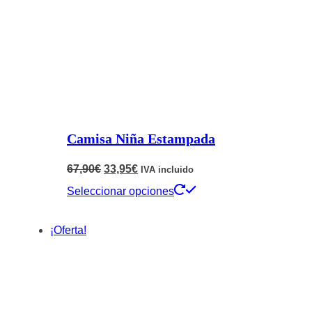
Camisa Niña Estampada
El
El
67,90
€
33,95
€
IVA incluido
precio
precio
Este
Seleccionar opciones
original
actual
producto
¡Oferta!
era:
es:
tiene
67,90€.
33,95€.
múltiples
variantes.
Las