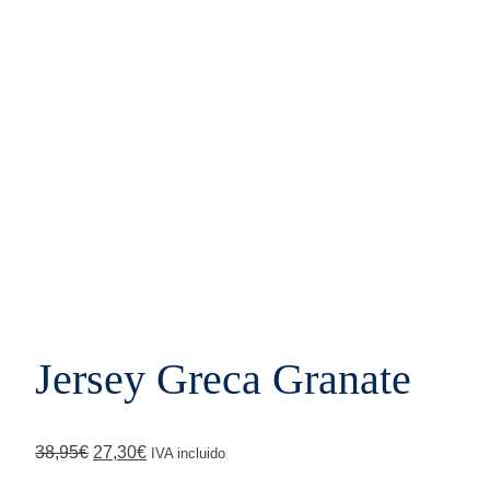
Jersey Greca Granate
El
El
38,95
€
27,30
€
IVA incluido
precio
precio