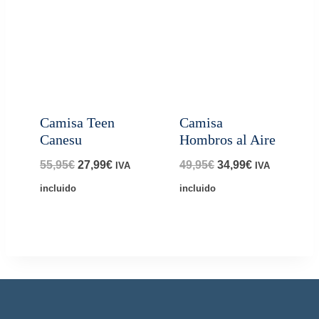
Camisa Teen
Camisa
Canesu
Hombros al Aire
El
El
El
El
55,95
€
27,99
€
49,95
€
34,99
€
IVA
IVA
precio
precio
precio
precio
incluido
incluido
original
actual
original
actual
era:
es:
era:
es:
55,95€.
27,99€.
49,95€.
34,99€.