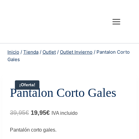
Saltar
al
contenido
Inicio
/
Tienda
/
Outlet
/
Outlet Invierno
/
Pantalon Corto
Gales
¡Oferta!
Pantalon Corto Gales
El
El
39,95
€
19,95
€
IVA incluido
precio
precio
Pantalón corto gales.
original
actual