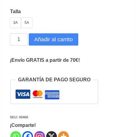
era:
es:
Talla
39,95€.
19,95€.
3A
5A
Pantalon
Añadir al carrito
Corto
Gales
¡Envío GRATIS a partir de 70€!
cantidad
GARANTÍA DE PAGO SEGURO
SKU:
00466
¡Comparte!