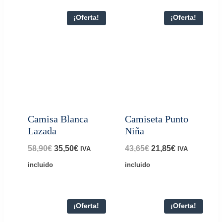
¡Oferta!
¡Oferta!
Camisa Blanca
Camiseta Punto
Lazada
Niña
El
El
El
El
58,90
€
35,50
€
43,65
€
21,85
€
IVA
IVA
precio
precio
precio
precio
incluido
incluido
original
actual
original
actual
era:
es:
era:
es:
¡Oferta!
¡Oferta!
58,90€.
35,50€.
43,65€.
21,85€.