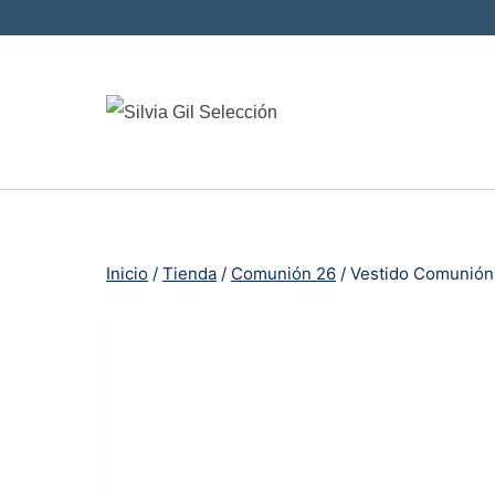
Saltar
al
contenido
Inicio
/
Tienda
/
Comunión 26
/
Vestido Comunión 