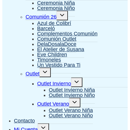
hijo
Ceremonia Niña
Ceremonia Niño
Alternar
Comunión 26
menú
hijo
Azul de Colibrí
Barceló
Complementos Comunión
Comunión Outlet
DelaDosalaDoce
El Atelier de Susana
Eve Children
Timoneles
Un Vestido Para Ti
Alternar
Outlet
menú
hijo
Alternar
Outlet Invierno
menú
hijo
Outlet Invierno Niña
Outlet Invierno Niño
Alternar
Outlet Verano
menú
hijo
Outlet Verano Niña
Outlet Verano Niño
Contacto
Alternar
Mi Cuenta