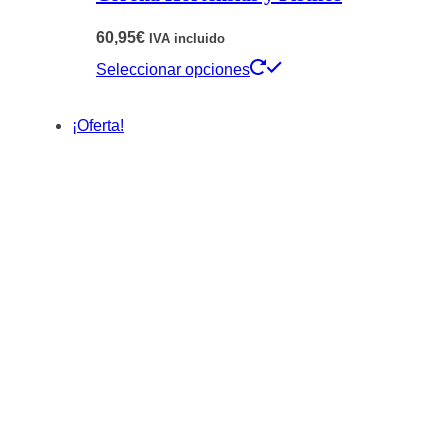
60,95
€
IVA incluido
Este
Seleccionar opciones
producto
¡Oferta!
tiene
múltiples
variantes.
Las
opciones
se
pueden
elegir
en
la