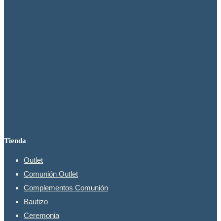
se
pueden
elegir
en
la
página
de
producto
Tienda
Outlet
Comunión Outlet
Complementos Comunión
Bautizo
Ceremonia