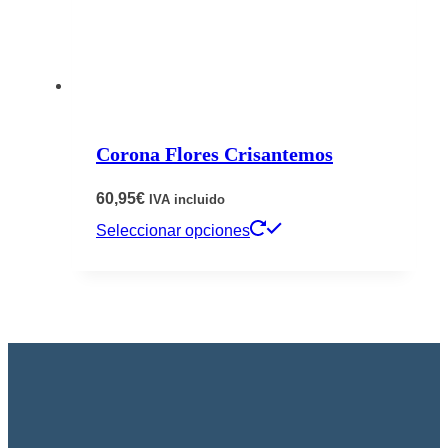
pueden
elegir
en
la
página
Corona Flores Crisantemos
de
producto
60,95
€
IVA incluido
Este
Seleccionar opciones
producto
tiene
múltiples
variantes.
Las
opciones