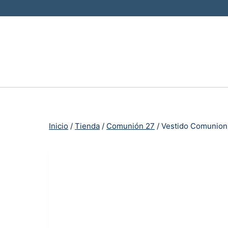
Saltar
al
contenido
Inicio
/
Tienda
/
Comunión 27
/
Vestido Comunion