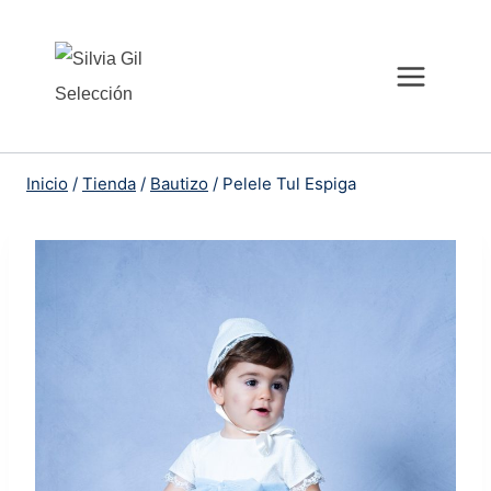
Saltar
al
contenido
Inicio
/
Tienda
/
Bautizo
/
Pelele Tul Espiga