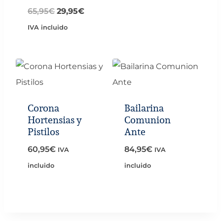
El
El
65,95
€
29,95
€
precio
precio
IVA incluido
original
actual
era:
es:
65,95€.
29,95€.
Corona
Bailarina
Hortensias y
Comunion
Pistilos
Ante
60,95
€
84,95
€
IVA
IVA
incluido
incluido