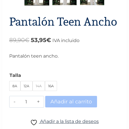
Pantalón Teen Ancho
El
El
89,90
€
53,95
€
IVA incluido
precio
precio
Pantalón teen ancho.
original
actual
era:
es:
Talla
89,90€.
53,95€.
8A
12A
14A
16A
Pantalón
Añadir al carrito
Teen
Ancho
Añadir a la lista de deseos
cantidad