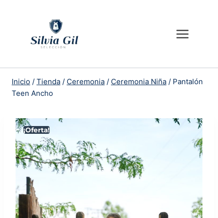
Saltar
al
contenido
Inicio
/
Tienda
/
Ceremonia
/
Ceremonia Niña
/
Pantalón
Teen Ancho
¡Oferta!