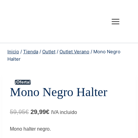
Saltar
al
contenido
Inicio
/
Tienda
/
Outlet
/
Outlet Verano
/
Mono Negro
Halter
¡Oferta!
Mono Negro Halter
El
El
59,95
€
29,99
€
IVA incluido
precio
precio
Mono halter negro.
original
actual