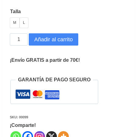
era:
es:
Talla
59,95€.
29,99€.
M
L
Mono
Añadir al carrito
Negro
Halter
¡Envío GRATIS a partir de 70€!
cantidad
GARANTÍA DE PAGO SEGURO
SKU:
00099
¡Comparte!