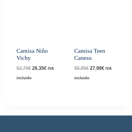
Camisa Niño
Camisa Teen
Vichy
Canesu
El
El
El
El
52,70
€
26,35
€
55,95
€
27,99
€
IVA
IVA
precio
precio
precio
precio
incluido
incluido
original
actual
original
actual
era:
es:
era:
es:
52,70€.
26,35€.
55,95€.
27,99€.