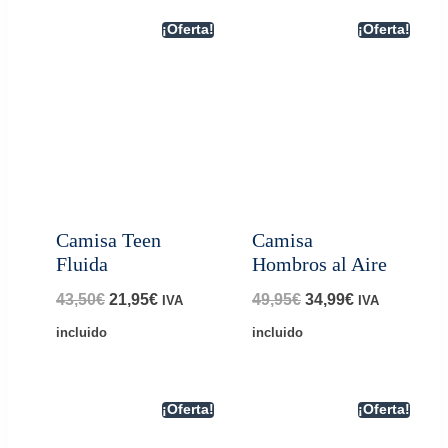
¡Oferta!
¡Oferta!
Camisa Teen
Camisa
Fluida
Hombros al Aire
El
El
El
El
43,50
€
21,95
€
49,95
€
34,99
€
IVA
IVA
precio
precio
precio
precio
incluido
incluido
original
actual
original
actual
era:
es:
era:
es:
¡Oferta!
¡Oferta!
43,50€.
21,95€.
49,95€.
34,99€.