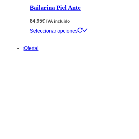
Bailarina Piel Ante
84,95
€
IVA incluido
Este
Seleccionar opciones
producto
¡Oferta!
tiene
múltiples
variantes.
Las
opciones
se
pueden
elegir
en