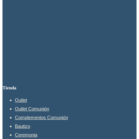
se
pueden
elegir
en
la
página
de
producto
Tienda
Outlet
Outlet Comunión
Complementos Comunión
Bautizo
Ceremonia