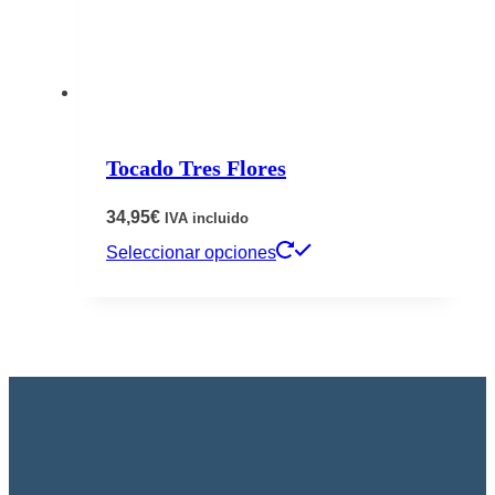
pueden
elegir
en
la
página
Tocado Tres Flores
de
producto
34,95
€
IVA incluido
Este
Seleccionar opciones
producto
tiene
múltiples
variantes.
Las
opciones