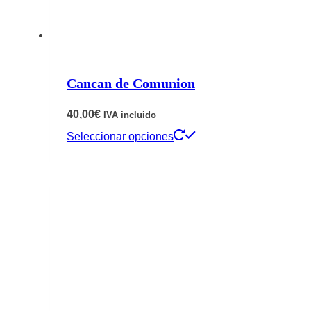
elegir
en
la
página
Cancan de Comunion
de
producto
40,00
€
IVA incluido
Este
Seleccionar opciones
producto
tiene
múltiples
variantes.
Las
opciones
se