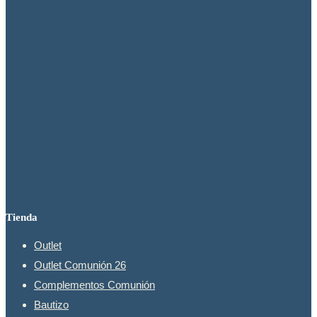
se
pueden
elegir
en
la
página
de
producto
Tienda
Outlet
Outlet Comunión 26
Complementos Comunión
Bautizo