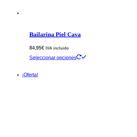
en
la
página
Bailarina Piel Cava
de
producto
84,95
€
IVA incluido
Este
Seleccionar opciones
producto
¡Oferta!
tiene
múltiples
variantes.
Las
opciones
se
pueden