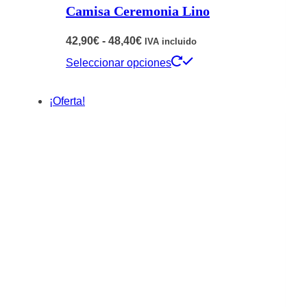
Camisa Ceremonia Lino
Rango
42,90
€
-
48,40
€
IVA incluido
de
Este
Seleccionar opciones
precios:
producto
¡Oferta!
desde
tiene
42,90€
múltiples
hasta
variantes.
48,40€
Las
opciones
se
pueden
elegir
en
la