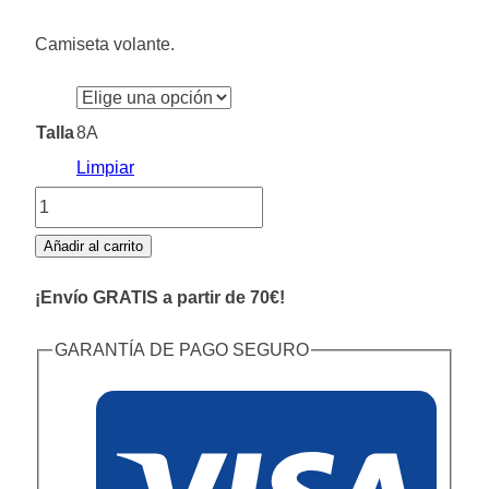
precio
precio
Camiseta volante.
original
actual
era:
es:
43,65€.
21,85€.
Talla
8A
Limpiar
Camiseta
Punto
Añadir al carrito
Niña
¡Envío GRATIS a partir de 70€!
cantidad
GARANTÍA DE PAGO SEGURO