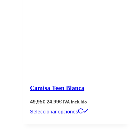
Las
opciones
se
pueden
elegir
en
la
página
de
Camisa Teen Blanca
producto
El
El
49,95
€
24,99
€
IVA incluido
precio
precio
Este
Seleccionar opciones
original
actual
producto
era:
es:
tiene