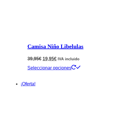
Camisa Niño Libelulas
El
El
39,95
€
19,95
€
IVA incluido
precio
precio
Este
Seleccionar opciones
original
actual
producto
¡Oferta!
era:
es:
tiene
39,95€.
19,95€.
múltiples
variantes.
Las
opciones