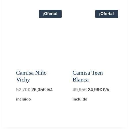
era:
es:
era:
es:
¡Oferta!
¡Oferta!
42,20€.
21,10€.
49,50€.
19,95€.
Camisa Niño
Camisa Teen
Vichy
Blanca
El
El
El
El
52,70
€
26,35
€
49,95
€
24,99
€
IVA
IVA
precio
precio
precio
precio
incluido
incluido
original
actual
original
actual
era:
es:
era:
es:
52,70€.
26,35€.
49,95€.
24,99€.