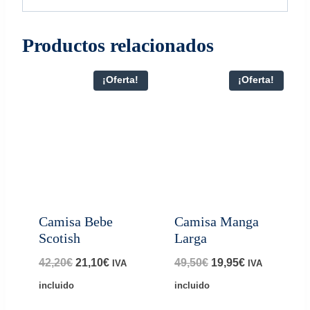
Productos relacionados
¡Oferta!
¡Oferta!
Camisa Bebe
Camisa Manga
Scotish
Larga
El
El
El
El
42,20
€
21,10
€
49,50
€
19,95
€
IVA
IVA
precio
precio
precio
precio
incluido
incluido
original
actual
original
actual