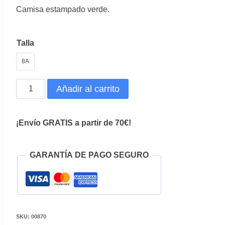
precio
precio
Camisa estampado verde.
original
actual
era:
es:
Talla
67,90€.
33,95€.
8A
Camisa
Añadir al carrito
Niña
Estampada
¡Envío GRATIS a partir de 70€!
cantidad
GARANTÍA DE PAGO SEGURO
SKU:
00870