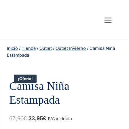
Saltar
al
contenido
Inicio
/
Tienda
/
Outlet
/
Outlet Invierno
/
Camisa Niña
Estampada
¡Oferta!
Camisa Niña
Estampada
El
El
67,90
€
33,95
€
IVA incluido