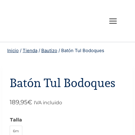
Saltar
al
contenido
Inicio
/
Tienda
/
Bautizo
/
Batón Tul Bodoques
Batón Tul Bodoques
189,95
€
IVA incluido
Talla
6m